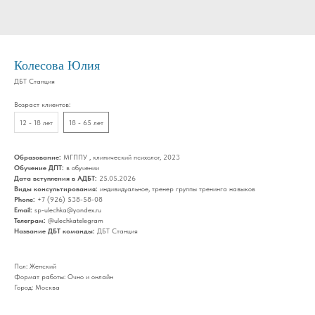
Колесова Юлия
ДБТ Станция
Возраст клиентов:
12 - 18 лет
18 - 65 лет
Образование:
МГППУ , клинический психолог, 2023
Обучение ДПТ:
в обучении
Дата вступления в АДБТ:
25.05.2026
Виды консультирования:
индивидуальное, тренер группы тренинга навыков
Phone:
+7 (926) 538-58-08
Email:
sp-ulechka@yandex.ru
Телеграм:
@ulechkatelegram
Название ДБТ команды:
ДБТ Станция
Пол: Женский
Формат работы: Очно и онлайн
Город: Москва