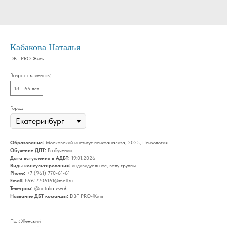
Кабакова Наталья
DBT PRO-Жить
Возраст клиентов:
18 - 65 лет
Город
Образование:
Московский институт психоанализа, 2023, Психология
Обучение ДПТ:
В обучении
Дата вступления в АДБТ:
19.01.2026
Виды консультирования:
индивидуальное, веду группы
Phone:
+7 (961) 770-61-61
Email:
89617706161@mail.ru
Телеграм:
@natalia_vseok
Название ДБТ команды:
DBT PRO-Жить
Пол: Женский