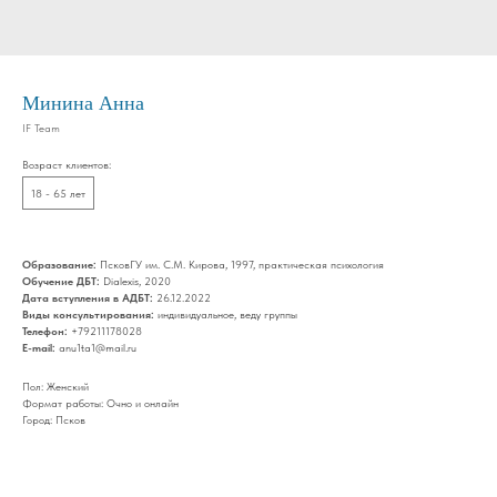
Минина Анна
IF Team
Возраст клиентов:
18 - 65 лет
Образование:
ПсковГУ им. С.М. Кирова, 1997, практическая психология
Обучение ДБТ:
Dialexis, 2020
Дата вступления в АДБТ:
26.12.2022
Виды консультирования:
индивидуальное, веду группы
Телефон:
+79211178028
E-mail:
anu1ta1@mail.ru
Пол: Женский
Формат работы: Очно и онлайн
Город: Псков