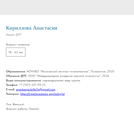
Кириллова Анастасия
Альянс ДПТ
Возраст клиентов:
18 - 65 лет
Образование
: НОЧУВО "Московский институт психоанализа", Психология, 2020
Обучение ДПТ:
ООО "Международная академия научной психологии", 2026
Виды консультирования:
индивидуальное; веду группы
Телефон:
+7 (901) 501-99-35
E-mail:
anastasiya.kirillo7a@gmail.com
Телеграм:
https://t.me/anastasia_psycholog1st
Пол: Женский
Формат работы: Онлайн