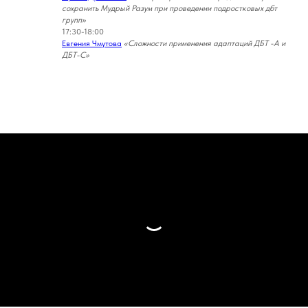
сохранить Мудрый Разум при проведении подростковых дбт
групп»
17:30-18:00
Евгения Чмутова
«Сложности применения адаптаций ДБТ -А и
ДБТ-С»