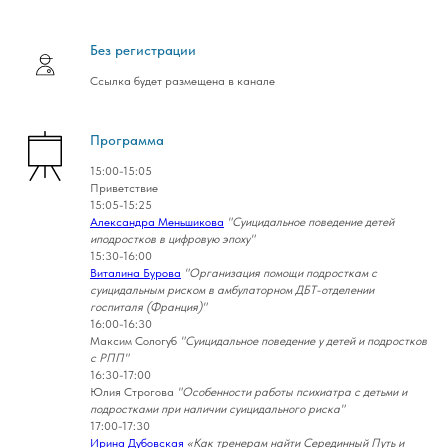
Без регистрации
Ссылка будет размещена в канале
Программа
15:00-15:05
Приветствие
15:05-15:25
Александра Меньшикова
"Суицидальное поведение детей
иподростков в цифровую эпоху"
15:30-16:00
Виталина Бурова
"Организация помощи подросткам с
суицидальным риском в амбулаторном ДБТ-отделении
госпиталя (Франция)"
16:00-16:30
Максим Сологуб
"Суицидальное поведение у детей и подростков
с РПП"
16:30-17:00
Юлия Строгова
"Особенности работы психиатра с детьми и
подростками при наличии суицидального риска"
17:00-17:30
Ирина Дубовская
«Как тренерам найти Серединный Путь и