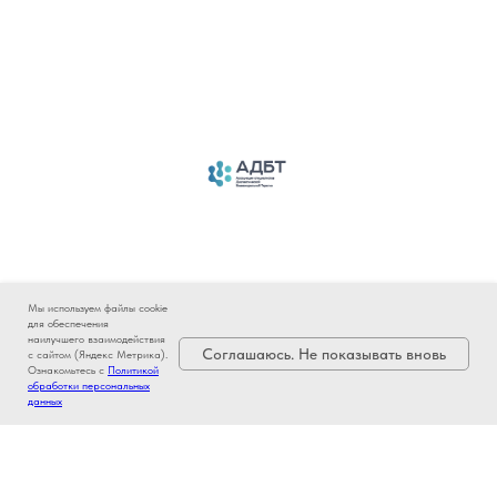
© 2022-2026. Все права защищены.
Копирование материалов разрешено только с указанием источника
Мы используем файлы cookie
для обеспечения
наилучшего взаимодействия
Политика в отношении обработки персональных данных
Соглашаюсь. Не показывать вновь
с сайтом (Яндекс Метрика).
Согласие на обработку персональных данных
Ознакомьтесь с
Политикой
Уведомление об использовании файлов cookie
обработки персональных
Публичная оферты для партнеров ООО "Робокасса"
данных