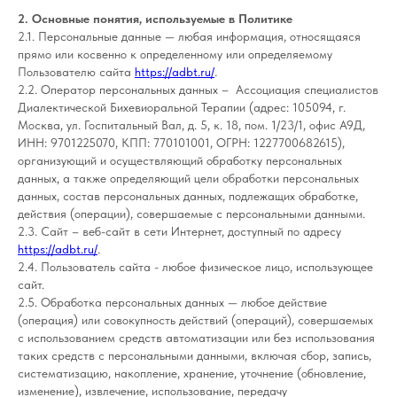
2. Основные понятия, используемые в Политике
2.1. Персональные данные — любая информация, относящаяся
прямо или косвенно к определенному или определяемому
Пользователю сайта
https://adbt
.ru/
.
2.2. Оператор персональных данных – Ассоциация специалистов
Диалектической Бихевиоральной Терапии (адрес: 105094, г.
Москва, ул. Госпитальный Вал, д. 5, к. 18, пом. 1/23/1, офис А9Д,
ИНН: 9701225070, КПП: 770101001, ОГРН: 1227700682615),
организующий и осуществляющий обработку персональных
данных, а также определяющий цели обработки персональных
данных, состав персональных данных, подлежащих обработке,
действия (операции), совершаемые с персональными данными.
2.3. Сайт – веб-сайт в сети Интернет, доступный по адресу
https://adbt.ru
/
.
2.4. Пользователь сайта - любое физическое лицо, использующее
сайт.
2.5. Обработка персональных данных — любое действие
(операция) или совокупность действий (операций), совершаемых
с использованием средств автоматизации или без использования
таких средств с персональными данными, включая сбор, запись,
систематизацию, накопление, хранение, уточнение (обновление,
изменение), извлечение, использование, передачу