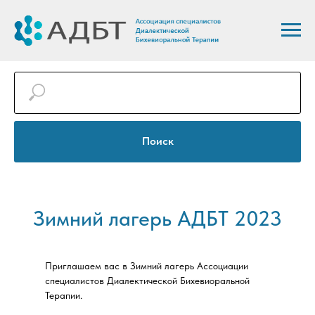
Поиск
Зимний лагерь АДБТ 2023
Приглашаем вас в Зимний лагерь Ассоциации
специалистов Диалектической Бихевиоральной
Терапии.